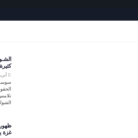
الشـو
كثيرة
أبريل 21, 
سوسنة
الحقو
تلامس
الشوك
ظهور 
غزة ي