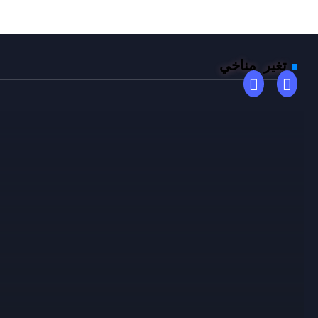
تغير
مناخي