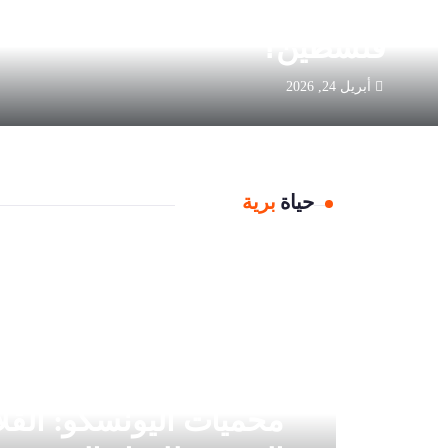
كيف وصلت الاوزة المصرية الى
فلسطين؟
أبريل 24, 2026
حياة
برية
محميات اليونسكو: القل