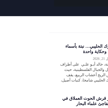
ك الحليبي… نبتة بأسماء
 وحكاية واحدة
2026
، خالد أبـو علـي على أطراف
ل والجبال الفلسطينية، حيث
 الريح أعشاب الربيع، يقف
 الحليبي شامخا، كنبات أصيل،
قرش الحوت العملاق في
فاجئ علماء البحار