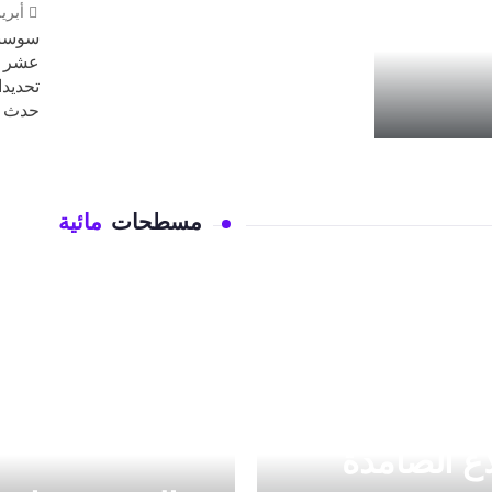
أبريل 2, 
سوسنة
تحديدا
حدث ش
مسطحات
مائية
اع الصامدة