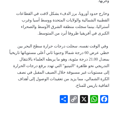
وغربها.
وخارج حدود أوروبا، برز الدفء بشكل لافت في القطاعات
القطبية الشمالية والولايات المتحدة ووسط آسيا وغرب
أستراليا، بينما سجلت منطقة الشرق الأوسط والصحراء
الكبرى في أفريقيا ظروفا أبرد من المتوسط.
وفي الوقت نفسه، سجلت درجات حرارة سطح البحر بين
خطي عرض 60 درجة شمالا وجنوبا ثاني أعلى مستوياتها تاريخياً
بمعدل 21.00 درجة مئوية، وهو ما يربطه العلماء بالانتقال
التدريجي نحو ظاهرة “النينيو” التي تهدد برفع درجات الحرارة
إلى مستويات غير مسبوقة خلال الصيف المقبل في نصف
الكرة الشمالي، مما يزيد من تعقيدات الوصول إلى أهداف
اتفاقية باريس للمناخ.
Share
Copy
WhatsApp
Facebook
X
Link