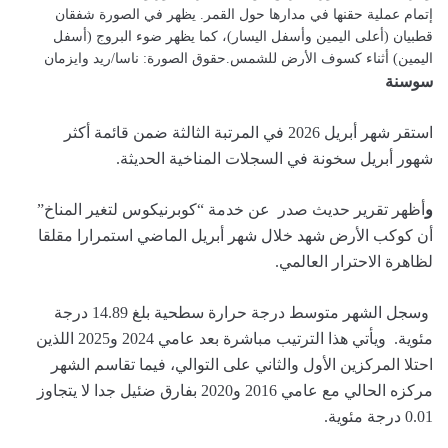
إتمام عملية حقنها في مدارها حول القمر. يظهر في الصورة شفقان
قطبيان (أعلى اليمين وأسفل اليسار)، كما يظهر ضوء البروج (أسفل
اليمين) أثناء كسوف الأرض للشمس.حقوق الصورة: ناسا/ريد وايزمان
سوسنة
استقر شهر أبريل 2026 في المرتبة الثالثة ضمن قائمة أكثر
شهور أبريل سخونة في السجلات المناخية الحديثة.
و
أظهر تقرير حديث صدر عن خدمة “كوبرنيكوس لتغير المناخ”
أن كوكب الأرض شهد خلال شهر أبريل الماضي استمرارا مقلقا
لظاهرة الاحترار العالمي.
وسجل الشهر متوسط درجة حرارة سطحية بلغ 14.89 درجة
مئوية. ويأتي هذا الترتيب مباشرة بعد عامي 2024 و2025 اللذين
احتلا المركزين الأول والثاني على التوالي، فيما تقاسم الشهر
مركزه الحالي مع عامي 2016 و2020 بفارق ضئيل جدا لا يتجاوز
0.01 درجة مئوية.