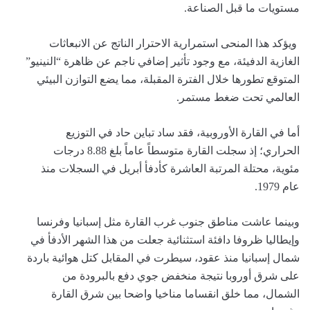
مستويات ما قبل الصناعة.
ويؤكد هذا المنحى استمرارية الاحترار الناتج عن الانبعاثات
الغازية الدفيئة، مع وجود تأثير إضافي ناجم عن ظاهرة “النينيو”
المتوقع تطورها خلال الفترة المقبلة، مما يضع التوازن البيئي
العالمي تحت ضغط مستمر.
أما في القارة الأوروبية، فقد ساد تباين حاد في التوزيع
الحراري؛ إذ سجلت القارة متوسطاً عاماً بلغ 8.88 درجات
مئوية، محتلة المرتبة العاشرة كأدفأ أبريل في السجلات منذ
عام 1979.
وبينما عاشت مناطق جنوب غرب القارة مثل إسبانيا وفرنسا
وإيطاليا ظروفا دافئة استثنائية جعلت من هذا الشهر الأدفأ في
شمال إسبانيا منذ عقود، سيطرت في المقابل كتل هوائية باردة
على شرق أوروبا نتيجة منخفض جوي دفع بالبرودة من
الشمال، مما خلق انقساما مناخيا واضحا بين شرق القارة