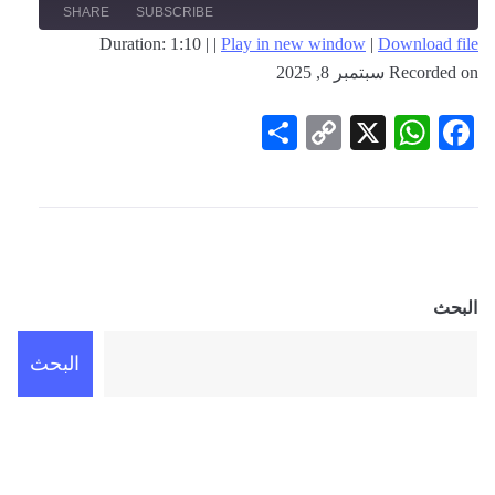
SHARE
SUBSCRIBE
Duration: 1:10
|
|
Play in new window
|
Download file
Recorded on سبتمبر 8, 2025
SHARE
RSS FEED
LINK
Share
Copy
WhatsApp
Facebook
X
Link
EMBED
البحث
البحث