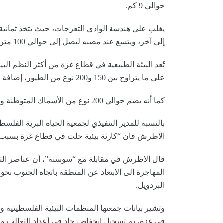
حوالي 9 كم.
يغلب على هندسة الوادي التعرجات، حيث يتخذ ثماني
إلى آخر، ويتسع عند مصبه ليصل إلى حوالي 100 متر.
تُعد البيئة الطبيعية في قطاع غزة من أكثر النظم الب
على ما يتراوح بين 150 و200 نوع من الطيور، إضافة إلى 20 نوعا من الثدييات و 25 نوعا من الزواحف.
كما أنه يضم حوالي 200 نوع من الأسماك المتوطنة والغازية، حسب مركز الإحصاء الفلسطيني.
بالنسبة للمدير التنفيذي لجمعية الحياة البرية الفلس
الاطرش فان “كارثة بيئية حلت في قطاع غزة بسبب 
قال الاطرش في مقابلة مع “سوسنة”، أن عناصر التربة
المهاجرة الى الابتعاد عن المنطقة باتجاه الجنوب ن
البردويل.
وتشير بيانات جمعتها المنظمات البيئية الفلسطينية وب
في غزة، تم تسجيل انخفاض حاد في أعداد الثعالب وال