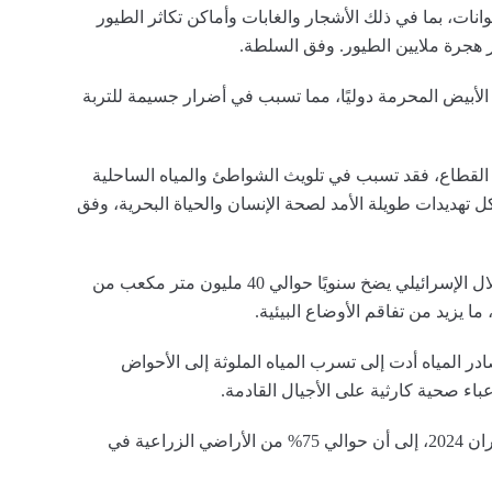
انات، بما في ذلك الأشجار والغابات وأماكن تكاثر الطيور
هجرة ملايين الطيور. وفق السلطة.
لأبيض المحرمة دوليًا، مما تسبب في أضرار جسيمة للتربة
 القطاع، فقد تسبب في تلويث الشواطئ والمياه الساحلية
 تهديدات طويلة الأمد لصحة الإنسان والحياة البحرية، وفق
وفي السياق ذاته، أوردت سلطة جودة البيئة أن الاحتلال الإسرائيلي يضخ سنويًا حوالي 40 مليون متر مكعب من
ما يزيد من تفاقم الأوضاع البيئية.
ادر المياه أدت إلى تسرب المياه الملوثة إلى الأحواض
عباء صحية كارثية على الأجيال القادمة.
كما أشارت بيانات للأمم المتحدة للبيئة في يونيو/حزيران 2024، إلى أن حوالي 75% من الأراضي الزراعية في