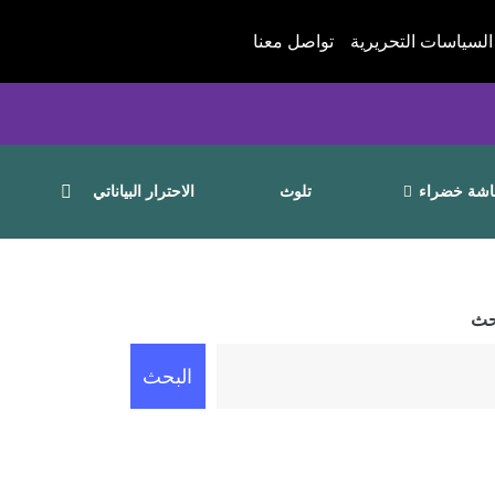
السياسات التحريرية
تواصل معنا
شة خضراء
تلوث
الاحترار البياناتي
حث
البحث