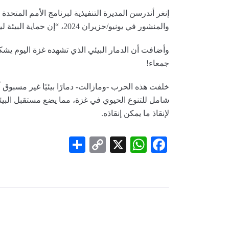
إنغر أندرسن المديرة التنفيذية لبرنامج الأمم المتحدة 
والمنشور في يونيو/حزيران 2024، “إن حماية البيئة ليس خيارًا ثانويًا، بل هو ضرورة أساسية للحفاظ على الحياة”.
وأضافت أن الدمار البيئي الذي تشهده غزة اليوم يشكل
جمعاء!
خلفت هذه الحرب -ومازالت- دمارًا بيئيًا غير مسبوق أ
شامل للتنوع الحيوي في غزة، مما يضع مستقبل البيئة و
لإنقاذ ما يمكن إنقاذه.
Share
Copy
WhatsApp
Facebook
X
Link