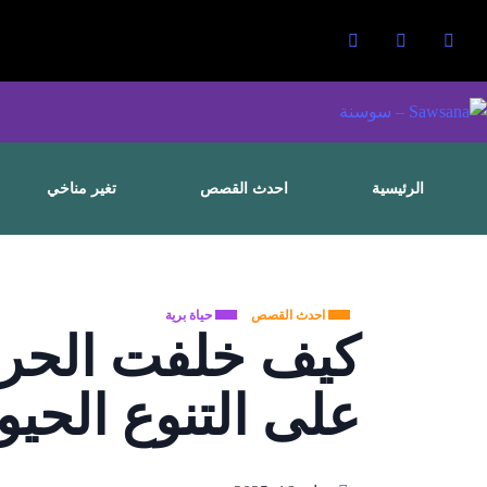
الرئيسية
احدث القصص
تغير مناخي
احدث القصص
حياة برية
كيف خلفت الحر
على التنوع الحي