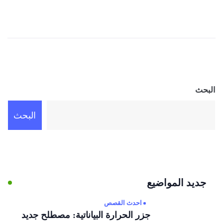
البحث
البحث
جديد المواضيع
احدث القصص
جزر الحرارة البياناتية: مصطلح جديد