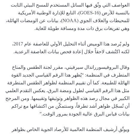
العواصف التي وثّق فيها الساتل المستخدم للمسح البيئي الثابت
بالنسبة للأرض (GOES-16)، التابع للإدارة الوطنية الأمريكية
للمحيطات والغلاف الجوي (NOAA)، بيانات عن الومضات الهائلة،
وهي تفريغات برق ذات مدة ومسافة طويلة للغاية.
ولم يُرصد هذا الوميض أثناء التحليل الأولي للعاصفة عام 2017،
لكنه اكتُشف لاحقاً خلال إعادة فحص بيانات العاصفة الرعدية.
وقال البروفيسورراندال سيرفيني، مقرر لجنة الطقس والمناخ
المتطرف في المنظمة: “يُظهر هذا الرقم القياسي الجديد القوة
الهائلة للطبيعة. كما أن تقييم المنظمة لظواهر الطقس المتطرفة
مثل هذا الرقم القياسي لطول ومضة البرق، يعكس التقدم العلمي
الكبير في مجال رصد هذه الظواهر وتوثيقها وتقييمها. ومن المرجح
أن تُسجّل ظواهر أشد تطرفاً، وسنتمكّن من اكتشافها مع تراكم
بيانات قياس البرق عالية الجودة بمرور الوقت.”
ويوثّق أرشيف المنظمة العالمية للأرصاد الجوية الخاص بظواهر