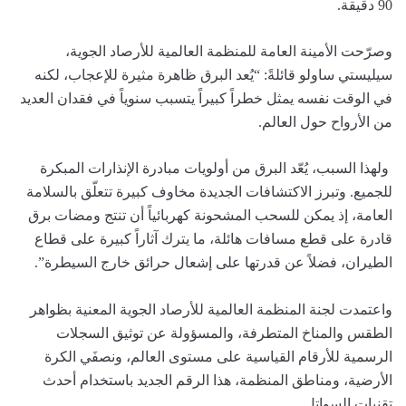
90 دقيقة.
وصرّحت الأمينة العامة للمنظمة العالمية للأرصاد الجوية،
سيليستي ساولو قائلةً: “يُعد البرق ظاهرة مثيرة للإعجاب، لكنه
في الوقت نفسه يمثل خطراً كبيراً يتسبب سنوياً في فقدان العديد
من الأرواح حول العالم.
ولهذا السبب، يُعّد البرق من أولويات مبادرة الإنذارات المبكرة
للجميع. وتبرز الاكتشافات الجديدة مخاوف كبيرة تتعلّق بالسلامة
العامة، إذ يمكن للسحب المشحونة كهربائياً أن تنتج ومضات برق
قادرة على قطع مسافات هائلة، ما يترك آثاراً كبيرة على قطاع
الطيران، فضلاً عن قدرتها على إشعال حرائق خارج السيطرة”.
واعتمدت لجنة المنظمة العالمية للأرصاد الجوية المعنية بظواهر
الطقس والمناخ المتطرفة، والمسؤولة عن توثيق السجلات
الرسمية للأرقام القياسية على مستوى العالم، ونصفَي الكرة
الأرضية، ومناطق المنظمة، هذا الرقم الجديد باستخدام أحدث
تقنيات السواتل.