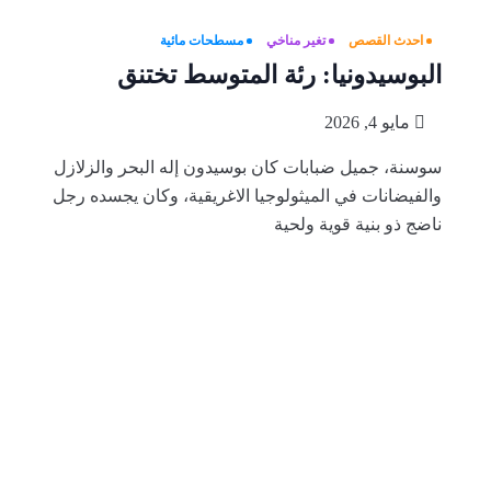
احدث القصص
تغير مناخي
مسطحات مائية
البوسيدونيا: رئة المتوسط تختنق
مايو 4, 2026
سوسنة، جميل ضبابات كان بوسيدون إله البحر والزلازل
والفيضانات في الميثولوجيا الاغريقية، وكان يجسده رجل
ناضج ذو بنية قوية ولحية