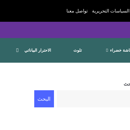
السياسات التحريرية
تواصل معنا
شة خضراء
تلوث
الاحترار البياناتي
حث
البحث