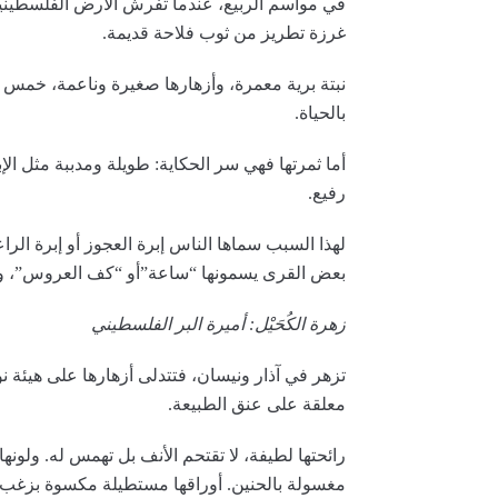
في مواسم الربيع، عندما تفرش الأرض الفلسطينية ث
غرزة تطريز من ثوب فلاحة قديمة.
نبتة برية معمرة، وأزهارها صغيرة وناعمة، خمس
بالحياة.
أما ثمرتها فهي سر الحكاية: طويلة ومدببة مثل ال
رفيع.
لهذا السبب سماها الناس إبرة العجوز أو إبرة الر
بعض القرى يسمونها “ساعة”أو “كف العروس”، وك
زهرة الكُحَيْل: أميرة البر الفلسطيني
تزهر في آذار ونيسان، فتتدلى أزهارها على هيئة 
معلقة على عنق الطبيعة.
رائحتها لطيفة، لا تقتحم الأنف بل تهمس له. ولونه
مغسولة بالحنين. أوراقها مستطيلة مكسوة بزغب خش