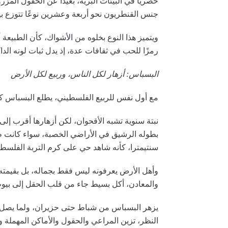
حصريًا في البيئات البرية، بعيدًا عن الحقول الم
جنس القنطريون نحو أربعة وعشرين نوعًا تتوزع ب
ويتميز هذا النوع بخلوه من الأشواك، كأن الطبيع
رمزًا للحب في ثقافات عدة، إذ يدل ثبات لونه ال
البسباس: أزهار لكل الناس، وربيع لكل الأرض
مع أول نفس للربيع الفلسطيني، يطلع البسباس
نبتة سنوية تشبه الأقحوان، لكن أزهارها أقرب إل
بطوله الرشيق في الأراضي الخصبة، سواء كانت طري
سنتيمترا، كأنه شاهد حي على كرم التربة الفلسط
وأهل الأرض يعرفونه ليس فقط بجماله، بل بقيمته ال
والمعادن، أكل بسيط جاء من قلب الحقل إلى بي
يزهر البسباس من شباط حتى حزيران، ولما يصل 
النظر، تزين المراعي والحقول والأماكن المهملة 