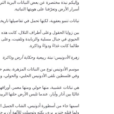
وإليكم نبذة مختصرة عن بعض النباتات البرية التي 
أسرار الأرض وتعرّفنا على هويتها النباتية.
نباتات تنمو بعفوية، لكنها تحمل في تفاصيلها تاري
بين زوايا الحقول وعلى أطراف التلال، كانت هذه ال
الحيوي في جبال مسلية والزبابدة وتلفيت، وعلى الع
طالما كانت غذاءً ودواءً وذاكرة.
زهرة الأدونيس: نبتة ربيعية وحكاية أرض وذاكرة
موسم الأدونيس نوع من النباتات المزهرة، يضم حوا
وفي فلسطين نلقى الأدونيس الحلبي، والحولي، و
هي نباتات عشبية، منها حولي ومنها معمر، أوراقها
غالبًا بين آذار وأيار، عندما تلبس الأرض حلتها الربيع
اسمها جاء من أسطورة أدونيس، الشاب الجميل ال
ولما قتله خنزير بري، بكته وتوسلت للآلهة أن يرج