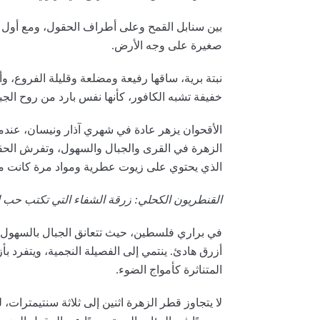
بين سنابل القمح وعلى أطراف الحقول، ومع أول د
صغيرة على وجه الأرض.
نبتة برية، ساقها رفيعة ومضلعة وقليلة الفروع، وأو
خفيفة تشبه الكافور، كأنها نفس بارد من روح الج
الأقحوان يزهر عادة في شهري آذار ونيسان، عندما 
الزهرة في القرى والجبال والسهول، وتفرش الحقول
الذي يحتوي على زيوت عطرية ومواد مرة كانت مع
القنطريون الكحلي: زرقة الشفاء التي تكتب حب 
في براري فلسطين، حيث تتعانق الجبال بالسهول 
أزرق هادئ. ينتمي إلى الفصيلة النجمية، ويتفرد بأز
المتناثرة كأمواج الضوء.
لا يتجاوز قطر الزهرة اثنين إلى ثلاثة سنتيمترات،