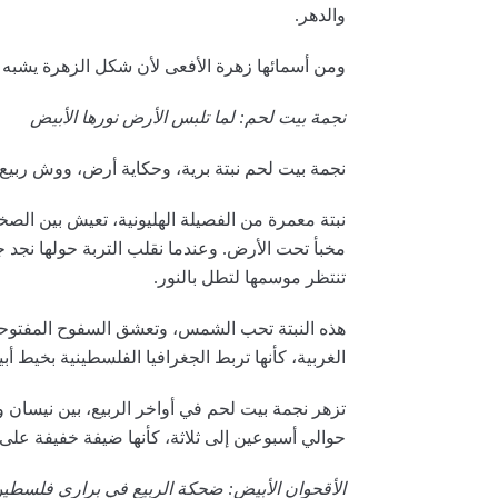
والدهر.
ومن أسمائها زهرة الأفعى لأن شكل الزهرة يشبه فم
نجمة بيت لحم: لما تلبس الأرض نورها الأبيض
نجمة بيت لحم نبتة برية، وحكاية أرض، ووش ربي
نبتة معمرة من الفصيلة الهليونية، تعيش بين الصخ
مخبأ تحت الأرض. وعندما نقلب التربة حولها نجد 
تنتظر موسمها لتطل بالنور.
هذه النبتة تحب الشمس، وتعشق السفوح المفتوحة،
الغربية، كأنها تربط الجغرافيا الفلسطينية بخيط 
تزهر نجمة بيت لحم في أواخر الربيع، بين نيسان و
حوالي أسبوعين إلى ثلاثة، كأنها ضيفة خفيفة على 
الأقحوان الأبيض: ضحكة الربيع في براري فلسطي