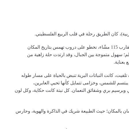
بية)، كان الطريق رحلة في قلب الربيع الفلسطيني.
انطلقنا مع فريق “امش وتعرّف على بلدك”، وما يقارب 115 مشّاء، نخطو على دروب تهمس بتاريخ المكان
حلم؛ سهول متموجة بين الجبال، وقد ارتدت حلة زاهية من
 بعناية.
 تلفيت، كانت النباتات البرية تنبض بالحياة على مسار طوله
 يبتسم للشمس، وخزامى تتمايل كأنها تحيي العابرين،
 وبرسيم بري وشقائق النعمان. كل نبتة كانت حكاية، وكل لون
سان بالمكان؛ حيث الطبيعة شريك في الذاكرة والهوية، وحارس