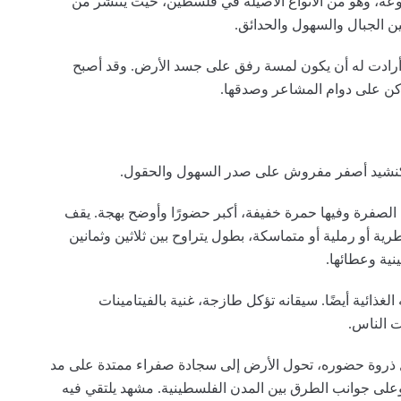
زروعة، وهو من الأنواع الأصيلة في فلسطين، حيث ينتشر من
ين الجبال والسهول والحدائق.
ة أرادت له أن يكون لمسة رفق على جسد الأرض. وقد أصبح
داكن على دوام المشاعر وصدقها.
 كنشيد أصفر مفروش على صدر السهول والحقول.
ى الصفرة وفيها حمرة خفيفة، أكبر حضورًا وأوضح بهجة. يقف
ة أو رملية أو متماسكة، بطول يتراوح بين ثلاثين وثمانين
ينية وعطائها.
غذائية أيضًا. سيقانه تؤكل طازجة، غنية بالفيتامينات
وت الناس.
ذروة حضوره، تحول الأرض إلى سجادة صفراء ممتدة على مد
وعلى جوانب الطرق بين المدن الفلسطينية. مشهد يلتقي فيه