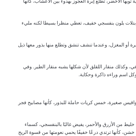
وبها الأخضر، تطلع إبرة العجوز بهدوء بين الأعشاب، كأنها
 بتلات بلون بنفسجي خفيف، تعطي منظرا بسيطا لكنه مليء
إبرة أو المغزل، وعندما تنشف تنشق وتطلع منها بذور معها ذيل
اعي، وكذلك منقار اللقلق لأن شكلها يشبه منقار الطير. وفي
ل اسم وراءه ذاكرة وحكاية.
نواقيس صغيرة، خمس كريات حاملة للبذور، كأنها مصابيح فجر
ا خليط من الأزرق والأحمر، يفيض غالبًا بالبنفسجي، كسماء
ن، كأنها ترتدي درعًا خفيفًا يحمي نعومتها من قسوة الريح