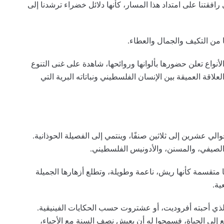
رافقتنا على امتداد هذا المسار، كأنها دلائل خضراء ترشدنا إلى
خا من التكيف والجمال والعطاء.
أنواع تعلن حضورها بألوانها وروائحها، شاهدة على غنى التنوع
لاقة العميقة بين الإنسان الفلسطيني ونباتاته البرية التي
لي عشرين إلى ثلاثين صنفًا، وينتمي إلى الفصيلة الحوذانية.
الصيفي، والمسنن، والأدونيس الفلسطيني.
 متقسمة كأنها ريش، ناعمة وطويلة، وتطلع أزهارها الجميلة
ية.
ذي أحبته أفروديت، أو عشتروت حسب الحكايات الفينيقية.
ع إلى الحياة، فسمحوا له أن يعيش نصف السنة مع الأحياء،