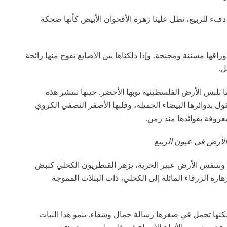
فء للربيع، تطل علينا زهرة الأقحوان الأبيض كأنها ضحكة
راقها مسننة ومجنحة. وإذا دلكناها بين الأصابع تفوح منها رائحة
بل.
تلبس الأرض الفلسطينية ثوبها الأخضر. حينها تنتشر هذه
 بدوائرها البيضاء الجميلة، وقلبها الأصفر النصفي الكروي
روفة بفوائدها منذ زمن.
الأرض في عيون الربيع
وتتنفس الأرض عبير الحرية، يزهر القنطريون الكحلي كنبض
هاره الزرقاء المائلة إلى الكحلي، ذات البتلات المموجة
 لكنها تحمل في صغرها رسالة جمال وشفاء. ينمو هذا النبات