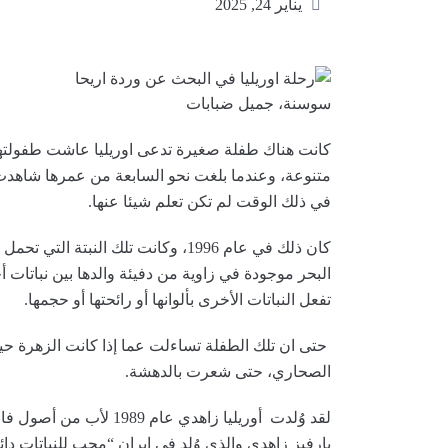
يناير 24, 2025
سوسنة، جميل ضبابات
كانت هناك طفلة صغيرة تدعى اوريليا عاشت طفولته
متنوعة، وعندما بلغت نحو السابعة من عمرها شاهدت 
في ذلك الوقت لم تكن تعلم شيئا عنها.
كان ذلك في عام 1996، وكانت تلك الن
البحر موجودة في زاوية من دفيئة والدها بين نباتات أ
تفعل النباتات الأخرى بألوانها أو رائحتها أو حجمها.
حتى ان تلك الطفلة تساءلت عما إذا كانت الزهرة حية؟
الصحاري، حتى شعرت بالدهشة.
لقد وُلدت أوريليا زاهدي 
بارفيز زاهدي والذي وُلد في إيران “محب للنباتات دا