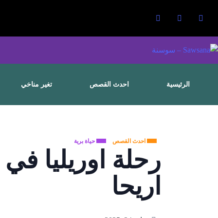
الرئيسية
احدث القصص
تغير مناخي
احدث القصص
حياة برية
رحلة اوريليا في
اريحا