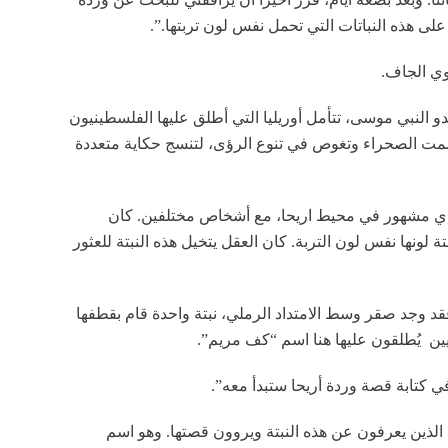
لى هذه النباتات التي تحمل نفس لون تربتها.”.
وي الجاف.
 النبي موسى، تتأمل أوريليا التي أطلق عليها الفلسطينيون
صمت الصحراء وتغوص في تنوع الرؤى، لتنسج حكاية متعددة
ادي مشهور في محيط اريحا، مع أشخاص مختلفين. كان
ة لونها نفس لون التربة. كان العقل يتخيل هذه النبتة للعثور
فقد وجد صقر وسط الامتداد الرملي، نبتة واحدة قام بقطفها
يين يُطلقون عليها هنا اسم “كف مريم”.
في كتابة قصة وردة أريحا ستبدأ معه”.
الذين يعرفون عن هذه النبتة ويروون قصتها. وهو اسم