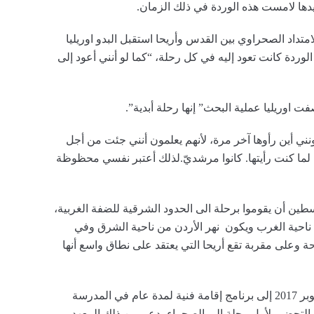
دها لامست هذه الوردة في ذلك الزمان.
داد الصحراوي بين القدس وأريحا استقبل البدو اوريليا
وردة كانت تعود إليه في كل رحلة، “كما لو أنني أعود إلى
فت اوريليا عملية البحث” إنها رحلة أبدية”.
ونني أين رأوها آخر مرة، لأنهم يعلمون أنني جئت من أجل
هم، لما كنت رأيتها. كانوا مرشديّ.لذلك أعتبر نفسي محظوظة
سطين أن يقوموا برحلة الى الحدود الشرقية للضفة الغربية،
احية الغرب ويكون نهر الأردن من ناحية الشرق وفي
حة وعلى مقربة تقع أريحا التي يعتقد على نطاق واسع أنها
قبل ان تقوم اوريليا بزيارة فلسطين انضمت في أكتوبر 2017 إلى برنامج إقامة فنية لمدة عام في المدرسة
ها التحضير لأول رحلة إلى الصحراء بدعم من ذلك المعهد