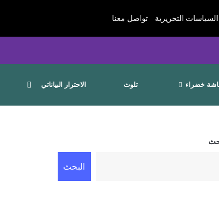
السياسات التحريرية
تواصل معنا
شة خضراء
تلوث
الاحترار البياناتي
حث
البحث