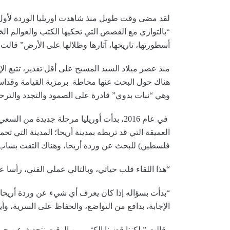
لقد مضى وقت طويل منذ شاهدت اوريليا الوردة لأول 
“بالتوازي مع القصص التي تحكيها الكتب والعوالم ال
أسطورتها، تاريخها، آثارها وظلالها على الأرض” قالت.
منذ عصر ميلاد السيد المسيح على أقل تقدير، تتبع ال
هناك حول البحث عنها محاطة برمزية القيامة وقداس
وهي “نبات بدوي” قادرة على الصمود والتجدد والترح
في عام 2016، بدأت أوريليا مرحلة جديدة 
فلسطين) للبحث عن وردة أريحا، وهناك التقت بشا
“هذا اللقاء قلب حياتي، وبالتالي عملي الفني، رأسا ع
“بدأت بسؤاله إذا كان يعرف أي شيء عن وردة أريحا و
الإجابة، بدافع من التواضع، والحفاظ على السرية، وأيض
وقالت ” لكننا قضينا الكثير من الوقت نتحدث عن حيات