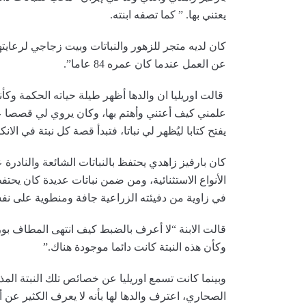
يعتني بها. ” كما تصفه ابنته.
كان لديه متجر للزهور والنباتات وبيت زجاجي لرعاي
عن العمل عندما كان عمره 84 عاما”.
قالت اوريليا ان والدها أظهر طيلة حياته الحكمة وكأنه
علمني كيف أعتني وأهتم بها، وكان يروي لي قصصا عن
يفتح كتابا ليُظهر لي نباتا، فتبدأ قصة كل نبتة في الا
كان بارفيز زاهدي يحتفظ بالنباتات الشائعة والنادرة 
الأنواع الاستثنائية، ومن ضمن نباتات عديدة كان يحتف
في زاوية من دفيئته الزراعية جافة ومنطوية على ن
قالت الابنة “لا أعرف بالضبط كيف انتهى المطاف بو
وكأن هذه النبتة كانت دائما موجودة هناك.”
وبينما كانت تسمع اوريليا عن خصائص تلك النبتة المذهلة
الصحاري، اعترف والدها لها بأنه لا يعرف الكثير عن أ