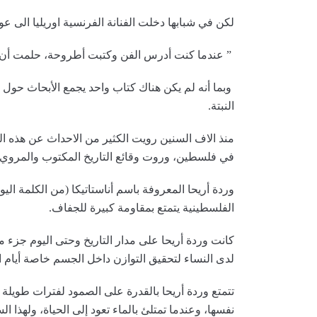
لكن في شبابها دخلت الفنانة الفرنسية اوريليا الى ع
” عندما كنت أدرس الفن وكتبت أطروحة، حلمت أن ت
وبما أنه لم يكن هناك كتاب واحد يجمع الأبحاث حول 
النبتة.
منذ الاف السنين رويت الكثير من الاحداث عن هذه 
في فلسطين، وروت وقائع التاريخ المكتوب والمروي 
وردة أريحا المعروفة باسم أناستاتيكا (من الكلمة الي
الفلسطينية يتمتع بمقاومة كبيرة للجفاف.
كانت وردة أريحا على مدار التاريخ وحتى اليوم جزء م
لدى النساء لتحقيق التوازن داخل الجسم خاصة أيام ا
تتمتع وردة أريحا بالقدرة على الصمود لفترات طويل
نفسها، وعندما تمتلئ بالماء تعود إلى الحياة، ولهذا 