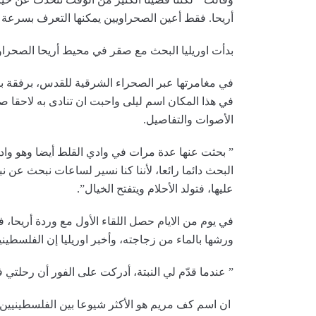
أريحا. فقط أعين الصحراويين يمكنها التعرف بسرعة ع
بدأت اوريليا البحث مع صقر في محيط أريحا الصحرا
في مغامرتها عبر الصحراء الشرقية للقدس، برفقة بدو
في هذا المكان اسم ليلى واحبت ان تنادى به لاحقا 
الأصوات والتفاصيل.
” بحثت عنها عدة مرات في وادي القلط أيضا وهو و
البحث دائما رائعا، لأننا كنا نسير لساعات نبحث عن نبت
عليها، فتولد الأحلام ويتفتح الخيال”.
في يوم من الايام حصل اللقاء الأول مع وردة أريحا، 
ورشها بالماء من زجاجته، وأخبر اوريليا إن الفلسطين
” عندما قدّم لي النبتة، أدركت على الفور أن رحلتي 
ان اسم كف مريم هو الأكثر شيوعا بين الفلسطينيين 