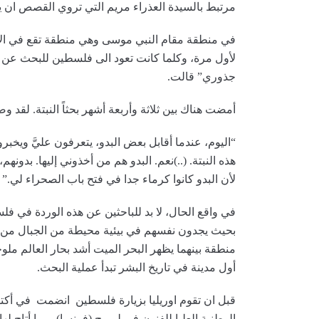
مرتبط بالسيدة العذراء مريم التي تروي القصص ان ي
في منطقة مقام النبي موسى وهي منطقة تقع في الامت
لأول مرة، وكلما كانت تعود الى فلسطين للبحث عن ال
جذوري” قالت.
أمضت هناك بين ثلاثة وأربعة أشهر بحثاً النبتة. لقد وص
“اليوم، عندما أقابل بعض البدو، يتعرفون عليَّ ويخبر
هذه النبتة. (..)نعم. البدو هم من أخذوني إليها. بدون
لأن البدو كانوا كرماء جدا في فتح باب الصحراء لي.”
في واقع الحال، لا بد للباحثين عن هذه الوردة في فل
بحيث يجدون نفسهم في بيئية محيطة من الجبال من ن
منطقة بينهما يظهر البحر الميت أشد بحار العالم ملو
أول مدينة في تاريخ البشر تبدأ عملية البحث.
الوطنية العليا للفنون في ليموج (فرنسا)، مما أتاح ل