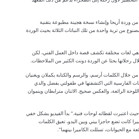
 من وردة أريحا وإنشاء نسخة هجينة مطبوعة بتقنية
مصنوع من تربة واحدة من تلك النباتات الثلاثة بحيث الوردة
مة هي لغات مختلفة تكشف قصة داخل العمل الفني، لكن
ال رحلاتها بحثا عن الوردة دونت الكثير من الملاحظات.
 خلال الكلمات أرسم، والرسم والكتابة يكملان ويغنيان
منمات الفارسية التي اكتشفتها في طفولتي بفضل والدي
اللوحة الرائعة، والعكس صحيح. الاثنان مترابطان وينموان
 حيث اعتبرت لقطاته لوحات فنية.” بدأ الفيديو بشكل خفي
را كانت تضع حاجزا بيني وبين البدو، تعيق الكلمات
عة مع الحيوانات، تسللت الكاميرا بينهما”.