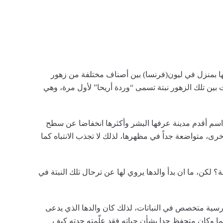
ا بمنزل في ليون(فرنسا) بين أصناف مختلفة من زهور
بين تلك الزهور نبتة تسمى “وردة أريحا” لأول مرة، وهي
بتة التي تحمل اسم أقدم مدينة عرفها البشر وأكثرها انخفاضا عن سطح
خرى، متواضعة جداً في مظهرها، لذلك لا تجذب الانتباه كما
 لكن، ما ان بدأ والدها يروي لها عن ترحال تلك النبتة في
عام 1989 لأب من أصول فارسية متخصص في النباتات، لذلك كان والدها الذي يدعى
ئما وكان متحفظ جدا بشأن حياته فقد علّمته جدته كيف