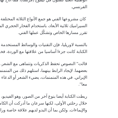
الفرنسي.
كان مشروعها الفني هو جمع الأنواع الثلاثة المختلفة
السيراميك ثلاثية الأبعاد، باستخدام الفخار الحجري ال
تقرر مسارها الخاص وتشكّل عملها الفني.
بالنسبة لاوريليا، فإن التقنيات والوسائط المستخد
الكتابة كانت جزءا أساسيا من علاقتها مع الوردة، فخل
قالت” النصوص تحفظ الذكريات وتتماهى مع الشعر. من
بعضهما. لإيجاد الرابط بينهما، استلهم ذلك من المن
الإيراني. في هذه المنمنمات، يضيء الشعر أو الدعاء 
معا”.
ربطت الكتابة أيضا بنوع آخر من الصور، وهو الفيديو،
خلال رحلتي الأولى، لكنها سرعان ما أدركت أن الكامي
والإيماءات. ولكن بما أن البدو لديهم علاقة خاصة ورائ