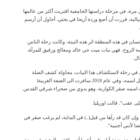
مرة، في مرحلة دراستها الجامعية اقتربت أكثر من عالمها
خيالية، قررت أن أضع وردة أريحا في بحثي. أحاول أن أرسم
إنسان في هذه المنطقة اثر هذه النبتة، وكانت رحلة الناس
ة الروح، فهي نبات ميت حي خالد ومعالج ورفيق للمرأة،
ال.
من السعي في رحلة لاستكشاف هذا النبات، محاولة كشف الصلة
العميقة التي قد تربطه بمدينة أريحا؛ المدينة التي تحمل اسمه، وفي عام 2018 سافرت الى الضفة الغربية(
ب اسمه صقر الكوازبة، وهو بدوي من صحراء شرقي القدس.
لى عقب”. قالت اوريليا.
إن كان قد رآها من قبل(..) في البداية، لم يرغب صقر في
ا لأنني أجنبية”.
نا. وبعد بضعة أيام، قرر أخيرا أن يرافقني للبحث عن وردة