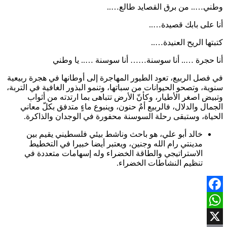
وطني….. من برق القصايد طالع…..
أنا على بابك قصيدة…..
كتبتها الريح العنيدة…..
أنا حجرة ….. أنا سوسنة…… أنا سوسنة ….. يا وطني
في فصل الربيع، تعود الطيور المهاجرة إلى أوطانها في هجرة ربيعية
سنوية، وتصحو الحيوانات من سباتها، وتنمو البذور الغافية في التربة،
وتبيض اصغر الأطيار، وكأنّ الأرض تتباهى بما ارتدته من أثواب
الجمال والدلال، فالربيع أمٌ حنون، وينبوع ماءٍ متدفق بكلّ معاني
الحياة، وستبقى رحلة السوسنة محفورة في الوجدان والذاكرة.
خالد أبو علي، هو باحث وناشط بيئي فلسطيني يقيم بين
مدينتي رام الله وجنين، ويعتبر أيضا خبيرا في التخطيط
الاستراتيجي والطاقة الخضراء وله إسهامات متعددة في
تنظيم النشاطات الخضراء.
Facebook
WhatsApp