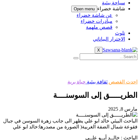
سياحة بيئية
شاشة خضراء
Open menu
عن شاشة خضراء
مبادرات خضراء
قصص ملهمة
تلوث
الاحترار البياناتي
X
احدث القصص
ثقافة بيئية
حياة برية
الطريـــــق إلى السوسنــــة
مارس 8, 2025
الباحث البيئي خالد ابو علي يظهر الى جانب زهرة السوسن في جبال
فقوعة شمال الضفة الغربية( الصورة من مصدرها:خالد ابو علي
الباحث : خالــد أبــو علــي