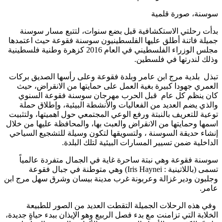
سوسنة، صورة قلمية
بدأت رحلتي الاستكشافية قبل بضع سنوات، لتتبع مسار سوسنة
جميلة فاتنة أطلق عليها الفلسطينيون سوسنة فقوعة حيث اعتمدها
مجلس الوزراء الفلسطيني في العام 2016 كزهرة وطنية فلسطينية
وذلك لندرتها في فلسطين.
تبذل بلدية مرج ابن عامر وبلدة فقوعة وعلى رأسها الصديق بركات
العمري جهودا كبيرة بغية العمل على حمايتها من الانقراض، حيث
كان ينظم كل عام قبل الحرب مهرجان سوسنة فقوعة السنوي
والذي يضم العديد من الفعاليات والأنشطة البيئية، وإطلاق حملة
توعية للتعريف بالنبتة ورفع الوعي المجتمعي حول اهميتها، ولتثبيت
اسمها وحمايتها من الانقراض والعبث بها، والمحافظة عليها من خلال
إنشاء حديقة السوسنة ، ولتسويقها لتكون وسيلة للتشجيع السياحي
الداخلية ضمن تسيير المسارات البيئية لتلك البلدة.
سوسنة فقوعة وهي نبتة ساحرة غاية في الجمال متفردة عالمياً
تسمى (باللاتينية : Iris Haynei) وهي متوطنة في جبال فقوعة
وجلبون ودير غزالة وعربونة غرب مدينة بيسان وشرق سهل مرج ابن
عامر.
وفي هذه الرحلات الجميلة التقطت العديد من الصور للطبيعة
الخلابة التي تزامنت مع بدء فصل الربيع وهو الإيذان ببدء حياةٍ جديدة،