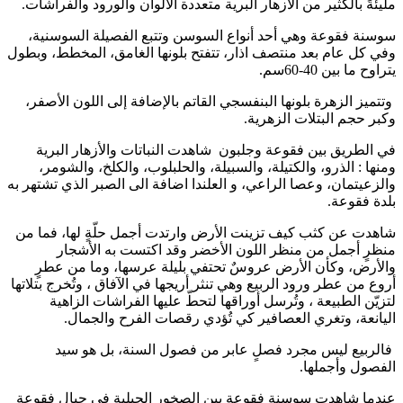
مليئةً بالكثير من الأزهار البرية متعددة الألوان والورود والفراشات.
سوسنة فقوعة وهي أحد أنواع السوسن وتتبع الفصيلة السوسنية،
وفي كل عام بعد منتصف اذار، تتفتح بلونها الغامق، المخطط، وبطول
يتراوح ما بين 40-60سم.
وتتميز الزهرة بلونها البنفسجي القاتم بالإضافة إلى اللون الأصفر،
وكبر حجم البتلات الزهرية.
في الطريق بين فقوعة وجلبون شاهدت النباتات والأزهار البرية
ومنها : الذرو، والكتيلة، والسبيلة، والحلبلوب، والكلخ، والشومر،
والزعيتمان، وعصا الراعي، و العلندا اضافة الى الصبر الذي تشتهر به
بلدة فقوعة.
شاهدت عن كثب كيف تزينت الأرض وارتدت أجمل حلّةٍ لها، فما من
منظرٍ أجمل من منظر اللون الأخضر وقد اكتست به الأشجار
والأرض، وكأن الأرض عروسٌ تحتفي بليلة عرسها، وما من عطرٍ
أروع من عطر ورود الربيع وهي تنثر أريجها في الآفاق ، وتُخرج بتلاتها
لتزيّن الطبيعة ، وتُرسل أوراقها لتحطّ عليها الفراشات الزاهية
اليانعة، وتغري العصافير كي تُؤدي رقصات الفرح والجمال.
فالربيع ليس مجرد فصلٍ عابر من فصول السنة، بل هو سيد
الفصول وأجملها.
عندما شاهدت سوسنة فقوعة بين الصخور الجبلية في جبال فقوعة