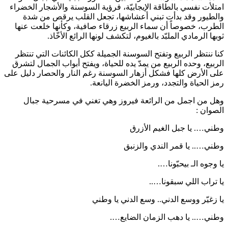
امتلأت نفسي بالطاقة الإيجابيّة، فرؤية السوسنة والأشجار الخضراء
والطيور وقد بدأت تبني أعشاشها، تجعل القلب يرقص من شدة
الطرب، خصوصاً أن سماء الربيع زرقاء صافية، وكأنها خلعت عنها
ثوبها الرمادي الملبّد بالغيوم، لتكشف لونها الرائع الأخّاذ.
كنا ننتظر الربيع وتفتح السوسنة الجميلة ككل الكائنات التي تنتظر
الربيع، وحده الربيع من يمدّ يده للحياة، ويفتح أبواب الجمال لتشرق
على الأرض كلها فشكل أزهار السوسنة رغم النار والحصار دليل على
رمز الحياة والتجدد، ورمز الخضرة اليانعة.
وهل من اجمل من الرائعة فيروز وهي تغني في مسرحية جبال
الصوان :
وطني…. يا جبل الغيم الأزرق
وطني….. يا قمر الندي والزنبق
يا وجوه الـ بيحبّونا….
يا تراب اللي سبقونا…..
يا زغيّر ووسع الدني.. وسع الدني يا وطني
وطني….. يا دهب الزمان الضايع….