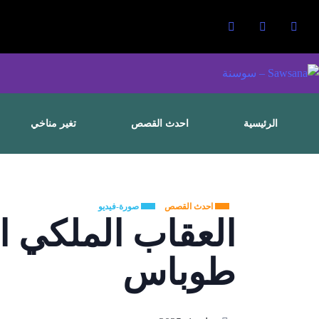
الرئيسية
احدث القصص
تغير مناخي
احدث القصص
صورة-فيديو
العقاب الملكي 
طوباس