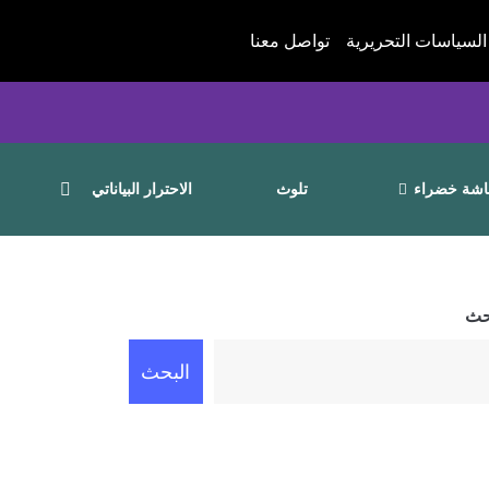
السياسات التحريرية
تواصل معنا
شة خضراء
تلوث
الاحترار البياناتي
حث
البحث